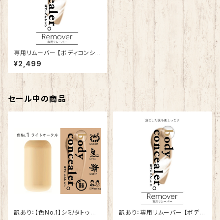
専用リムーバー 【ボディコンシ
ーラー】
¥2,499
セール中の商品
訳あり：【色No.1】シミ/タトゥー
訳あり：専用リムーバー 【ボディ
隠しスプレー【ボディコンシーラ
コンシーラー】