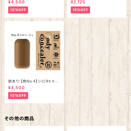
¥4,500
¥2,125
ー】
10%OFF
15%OFF
訳あり：【色No.4】シミ/タトゥー
隠しスプレー【ボディコンシーラ
¥4,500
ー】
10%OFF
その他の商品