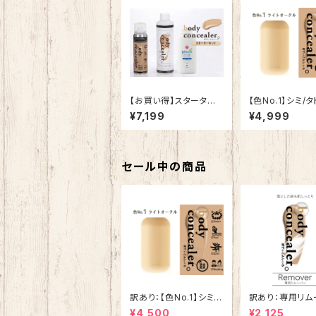
【お買い得】スターター
【色No.1】シミ/
キット【ボディコンシーラ
隠しスプレー【ボ
¥7,199
¥4,999
ー】
ンシーラー】
セール中の商品
訳あり：【色No.1】シミ/
訳あり：専用リム
タトゥー隠しスプレー
【ボディコンシー
¥4,500
¥2,125