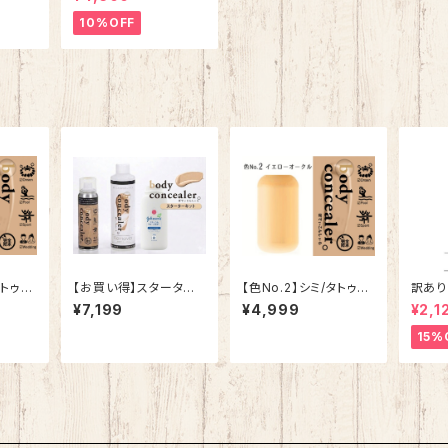
【ボディコンシーラー】
10%OFF
タトゥー
【お買い得】スターター
【色No.2】シミ/タトゥー
訳あり
ディコ
キット【ボディコンシーラ
隠しスプレー【ボディコ
【ボデ
¥7,199
¥4,999
¥2,1
ー】
ンシーラー】
15%