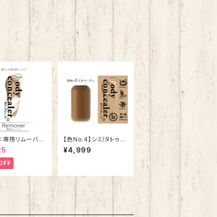
：専用リムーバー
【色No.4】シミ/タトゥー
ィコンシーラー】
隠しスプレー【ボディコ
25
¥4,999
ンシーラー】
OFF